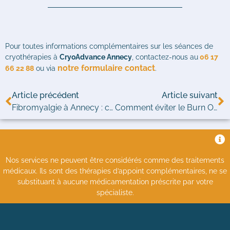
Pour toutes informations complémentaires sur les séances de
cryothérapies à
CryoAdvance Annecy
, contactez-nous au
06 17
notre formulaire contact
66 22 88
ou via
.
Article précédent
Article suivant
Fibromyalgie à Annecy : comment soulager les douleurs ?
Comment éviter le Burn Out
Nos services ne peuvent être considérés comme des traitements
médicaux. Ils sont des thérapies d’appoint complémentaires, ne se
substituant à aucune médicamentation préscrite par votre
spécialiste.