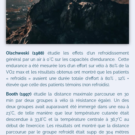
Olschweski (1988)
étudie les effets d’un refroidissement
général par un air à 0°C sur les capacités d’endurance. Cette
endurance a été mesurée lors d’un effort sur vélo à 80% de la
VO2 max et les résultats obtenus ont montré que les patients
« refroidis » avaient une durée totale d’effort à 80% , 12% +
élevée que celle des patients témoins (non refroidis).
Booth (1997)
étudie la distance maximale parcourue en 30
min par deux groupes à vélo (à résistance égale). Un des
deux groupes avait auparavant été immergé dans une eau à
23°C, de telle manière que leur température cutanée était
descendue à 33,8°C et la température centrale à 36,7°C au
début de l’exercice. Les résultats ont montré que la distance
parcourue par le groupe refroidit était supp de 304 mètres